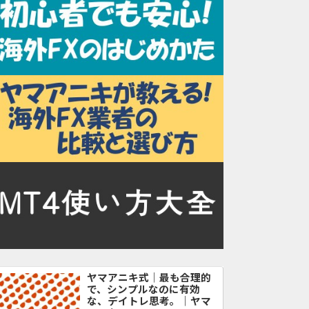
ヤマアニキ式｜最も合理的
で、シンプルなのに有効
な、デイトレ思考。｜ヤマ