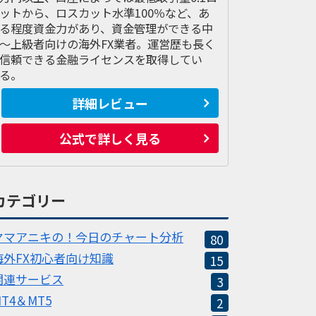
ットから、ロスカット水準100％など、あ
る程度資金力があり、資金管理ができる中
～上級者向けの海外FX業者。運営歴も長く
信頼できる金融ライセンスを取得してい
る。
詳細レビュー
公式で詳しく見る
カテゴリー
ヤマアニキの！今日のチャート分析
80
海外FX初心者向け知識
15
関連サービス
3
MT4＆MT5
2