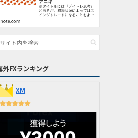
アニキ
※タイトルには「デイトレ思考」
とあるが、相場状況によってはス
イングトレードになることもよく
ある。 ※この手法を使って損失が
note.com
出ても、オレは一切責任を負わな
い。「投資は自己責任」であるこ
とを自覚してくれよな。 ※この
noteは、FXの経験があるもののト
ータルで勝てていない人を想定し
て書いている。だが、すべての内
容を、FXの…
海外FXランキング
XM