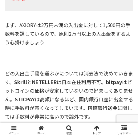
まず、AXIORYは2万円未満の入出金に対して1,500円の手
数料を課しているので、原則2万円以上の入出金をするよ
う心掛けましょう
どの入出金手段を選ぶかについては消去法で決めていきま
す。
Skrill
と
NETELLER
は日本在住利用不可。
bitpay
はビ
ットコインの価格が安定していないので好ましくありませ
ん。
STICPAY
は高額になるほど、国内銀行口座に出金する
時に手数料が高くなってしまいます。
国際銀行送金
に関し
ては手数料が非常に高いので論外です。
メニュー
ホーム
検索
トップ
サイドバー