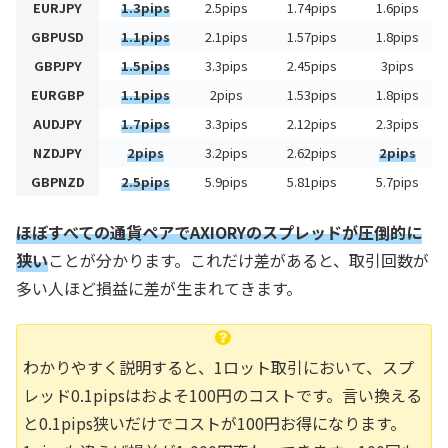
EURJPY
1.3pips
2.5pips
1.74pips
1.6pips
GBPUSD
1.1pips
2.1pips
1.57pips
1.8pips
GBPJPY
1.5pips
3.3pips
2.45pips
3pips
EURGBP
1.1pips
2pips
1.53pips
1.8pips
AUDJPY
1.7pips
3.3pips
2.12pips
2.3pips
NZDJPY
2pips
3.2pips
2.62pips
2pips
GBPNZD
2.5pips
5.9pips
5.81pips
5.7pips
ほぼすべての通貨ペアでAXIORYのスプレッドが圧倒的に
狭い
ことが分かります。これだけ差があると、取引回数が
多い人ほど損益に差が生まれてきます。
わかりやすく説明すると、1ロット取引において、スプ
レッド0.1pipsはおよそ100円のコストです。言い換える
と0.1pips狭いだけでコストが100円お得になります。