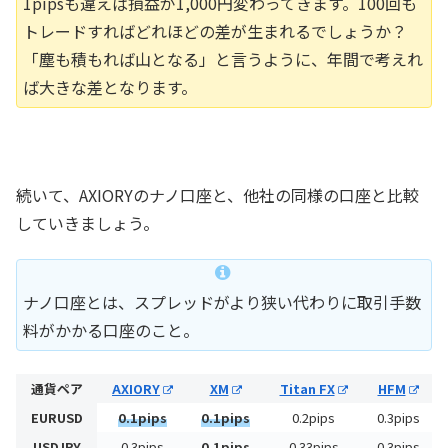
1pipsも違えば損益が1,000円変わってきます。100回も
トレードすればどれほどの差が生まれるでしょうか？
「塵も積もれば山となる」と言うように、年間で考えれ
ば大きな差となります。
続いて、AXIORYのナノ口座と、他社の同様の口座と比較
していきましょう。
ナノ口座とは、スプレッドがより狭い代わりに取引手数
料がかかる口座のこと。
通貨ペア
AXIORY
XM
Titan FX
HFM
EURUSD
0.1pips
0.1pips
0.2pips
0.3pips
USDJPY
0.3pips
0.1pips
0.33pips
0.3pips