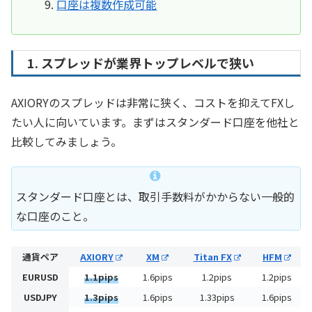
口座は複数作成可能
1. スプレッドが業界トップレベルで狭い
AXIORYのスプレッドは非常に狭く、コストを抑えてFXし
たい人に向いています。まずはスタンダード口座を他社と
比較してみましょう。
スタンダード口座とは、取引手数料がかからない一般的
な口座のこと。
通貨ペア
AXIORY
XM
Titan FX
HFM
EURUSD
1.1pips
1.6pips
1.2pips
1.2pips
USDJPY
1.3pips
1.6pips
1.33pips
1.6pips