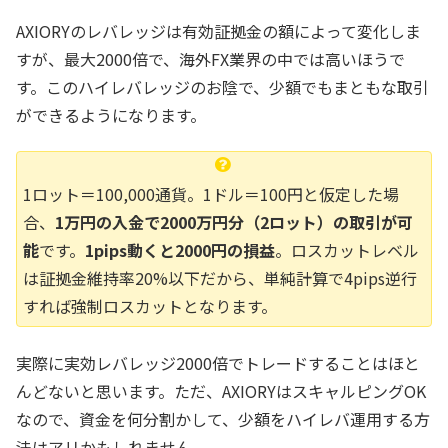
AXIORYのレバレッジは有効証拠金の額によって変化しま
すが、最大2000倍で、海外FX業界の中では高いほうで
す。このハイレバレッジのお陰で、少額でもまともな取引
ができるようになります。
1ロット＝100,000通貨。1ドル＝100円と仮定した場
合、
1万円の入金で2000万円分（2ロット）の取引が可
能
です。
1pips動くと2000円の損益
。ロスカットレベル
は証拠金維持率20%以下だから、単純計算で4pips逆行
すれば強制ロスカットとなります。
実際に実効レバレッジ2000倍でトレードすることはほと
んどないと思います。ただ、AXIORYはスキャルピングOK
なので、資金を何分割かして、少額をハイレバ運用する方
法はアリかもしれません。