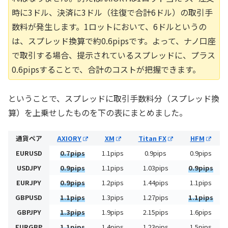
時に3ドル、決済に3ドル（往復で合計6ドル）の取引手
数料が発生します。1ロットにおいて、6ドルというの
は、スプレッド換算で約0.6pipsです。よって、ナノ口座
で取引する場合、提示されているスプレッドに、プラス
0.6pipsすることで、合計のコストが把握できます。
ということで、スプレッドに取引手数料分（スプレッド換
算）を上乗せしたものを下の表にまとめました。
通貨ペア
AXIORY
XM
Titan FX
HFM
EURUSD
0.7pips
1.1pips
0.9pips
0.9pips
USDJPY
0.9pips
1.1pips
1.03pips
0.9pips
EURJPY
0.9pips
1.2pips
1.44pips
1.1pips
GBPUSD
1.1pips
1.3pips
1.27pips
1.1pips
GBPJPY
1.3pips
1.9pips
2.15pips
1.6pips
EURGBP
1.1pips
1.4pips
1.23pips
1.5pips