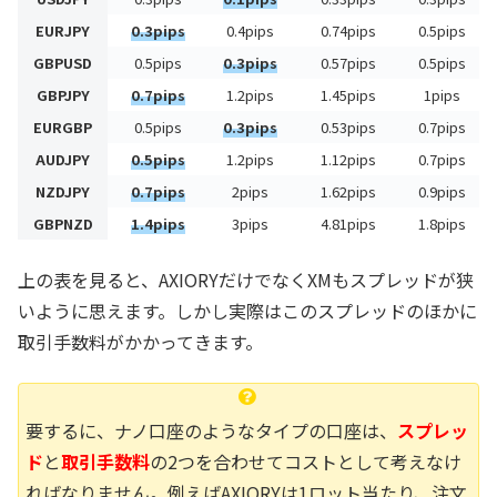
EURJPY
0.3pips
0.4pips
0.74pips
0.5pips
GBPUSD
0.5pips
0.3pips
0.57pips
0.5pips
GBPJPY
0.7pips
1.2pips
1.45pips
1pips
EURGBP
0.5pips
0.3pips
0.53pips
0.7pips
AUDJPY
0.5pips
1.2pips
1.12pips
0.7pips
NZDJPY
0.7pips
2pips
1.62pips
0.9pips
GBPNZD
1.4pips
3pips
4.81pips
1.8pips
上の表を見ると、AXIORYだけでなくXMもスプレッドが狭
いように思えます。しかし実際はこのスプレッドのほかに
取引手数料がかかってきます。
要するに、ナノ口座のようなタイプの口座は、
スプレッ
ド
と
取引手数料
の2つを合わせてコストとして考えなけ
ればなりません。例えばAXIORYは1ロット当たり、注文