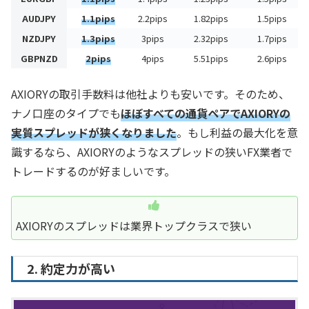
AUDJPY
1.1pips
2.2pips
1.82pips
1.5pips
NZDJPY
1.3pips
3pips
2.32pips
1.7pips
GBPNZD
2pips
4pips
5.51pips
2.6pips
AXIORYの取引手数料は他社よりも安いです。そのため、
ナノ口座のタイプでも
ほぼすべての通貨ペアでAXIORYの
実質スプレッドが狭くなりました
。もし利益の最大化を意
識するなら、AXIORYのようなスプレッドの狭いFX業者で
トレードするのが好ましいです。
AXIORYのスプレッドは業界トップクラスで狭い
2. 約定力が高い