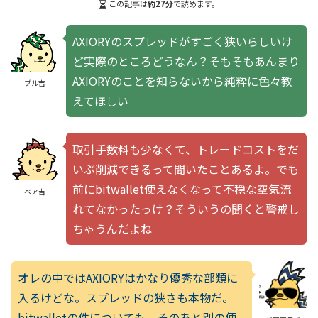
この記事は
約27分
で読めます。
AXIORYのスプレッドがすごく狭いらしいけ
ど実際のところどうなん？そもそもあんまり
AXIORYのことを知らないから純粋に色々教
ブル吉
えてほしい
取引手数料も少なくて、トレードコストをだ
いぶ削減できるって聞いたことあるよ。でも
前にbitwallet使えなくなって不穏な空気流
ベア吉
れてなかったっけ？そういうの聞くと警戒し
ちゃうんだよね
オレの中ではAXIORYはかなり優秀な部類に
入るけどな。スプレッドの狭さも本物だ。
bitwalletの件についても、そのあと別の便