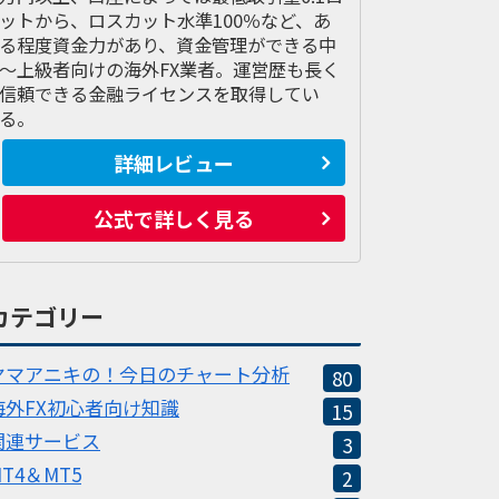
ットから、ロスカット水準100％など、あ
る程度資金力があり、資金管理ができる中
～上級者向けの海外FX業者。運営歴も長く
信頼できる金融ライセンスを取得してい
る。
詳細レビュー
公式で詳しく見る
カテゴリー
ヤマアニキの！今日のチャート分析
80
海外FX初心者向け知識
15
関連サービス
3
MT4＆MT5
2