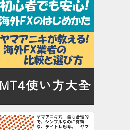
ヤマアニキ式｜最も合理的
で、シンプルなのに有効
な、デイトレ思考。｜ヤマ