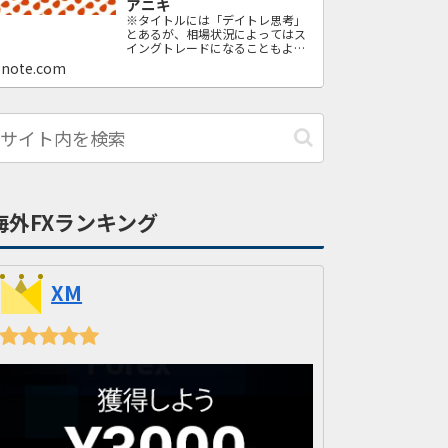
アニキ
※タイトルには「デイトレ思考」
とあるが、相場状況によってはス
イングトレードになることもよく
ある。 ※この手法を使って損失が
note.com
出ても、オレは一切責任を負わな
い。「投資は自己責任」であるこ
とを自覚してくれよな。 ※この
noteは、FXの経験があるもののト
ータルで勝てていない人を想定し
て書いている。だが、すべての内
容を、FXの…
海外FXランキング
XM