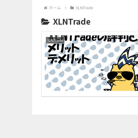
ホーム
XLNTrade
XLNTrade
XLNTrade