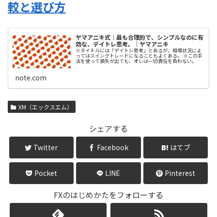
較と選び方
ヤマアニキ式｜最も合理的で、シンプルなのに有
効な、デイトレ思考。｜ヤマアニキ
※タイトルには「デイトレ思考」とあるが、相場状況によ
ってはスイングトレードになることもよくある。 ※この手
法を使って損失が出ても、オレは一切責任を負わない。
「投資は自己責任」であることを自覚してくれよな。 ※こ
のnoteは、FXの経験があるもののトータルで勝てていない
note.com
人を想定して書いている。だが、すべての内容を、FXの…
XM（エックスエム）
シェアする
Twitter
Facebook
はてブ
Pocket
LINE
Pinterest
FXのはじめかたをフォローする