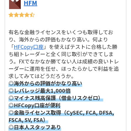
HFM
有名な金融ライセンスをいくつも取得してお
り、海外からの評価もかなり高い。何より
「
HFCopy口座
」を使えばテストに合格した勝
ち組トレーダーと全く同じ取引ができてしま
う。FXでなかなか勝てない人は成績の良いトレ
ーダーに運用を任せ、ほったらかしで利益を追
求してみてはどうだろうか。
◎海外からの評価がかなり高い
◎レバレッジ最大1,000倍
◎マイナス残高保護（借金リスクゼロ）
◎HFCopy口座が便利
◎金融ライセンス取得（CySEC, FCA, DFSA,
FSCA, SV, FSA）
◎日本人スタッフあり