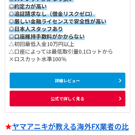
◎約定力が高い
◎追証請求なし（借金リスクゼロ）
◎厳しい金融ライセンスで安全性が高い
◎日本人スタッフあり
◎口座維持手数料がかからない
△初回最低入金10万円以上
△口座によっては最低取引量0.1ロットから
×ロスカット水準100％
詳細レビュー
公式で詳しく見る
★
ヤマアニキが教える海外FX業者の比