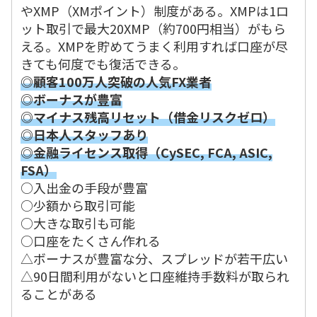
やXMP（XMポイント）制度がある。XMPは1ロ
ット取引で最大20XMP（約700円相当）がもら
える。XMPを貯めてうまく利用すれば口座が尽
きても何度でも復活できる。
◎顧客100万人突破の人気FX業者
◎ボーナスが豊富
◎マイナス残高リセット（借金リスクゼロ）
◎日本人スタッフあり
◎金融ライセンス取得（CySEC, FCA, ASIC,
FSA）
○入出金の手段が豊富
○少額から取引可能
○大きな取引も可能
○口座をたくさん作れる
△ボーナスが豊富な分、スプレッドが若干広い
△90日間利用がないと口座維持手数料が取られ
ることがある