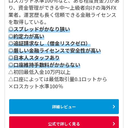
ロスカット水準100％など、ある程度資金力があ
り、資金管理ができる中～上級者向けの海外FX
業者。運営歴も長く信頼できる金融ライセンス
を取得している。
◎スプレッドがかなり狭い
◎約定力が高い
◎追証請求なし（借金リスクゼロ）
◎厳しい金融ライセンスで安全性が高い
◎日本人スタッフあり
◎口座維持手数料がかからない
△初回最低入金10万円以上
△口座によっては最低取引量0.1ロットから
×ロスカット水準100％
詳細レビュー
公式で詳しく見る