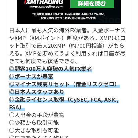
日本人に最も人気の海外FX業者。入金ボーナス
やXMP（XMポイント）制度がある。XMPは1ロ
ット取引で最大20XMP（約700円相当）がもら
える。XMPを貯めてうまく利用すれば口座が尽
きても何度でも復活できる。
◎顧客100万人突破の人気FX業者
◎ボーナスが豊富
◎マイナス残高リセット（借金リスクゼロ）
◎日本人スタッフあり
◎金融ライセンス取得（CySEC, FCA, ASIC,
FSA）
○入出金の手段が豊富
○少額から取引可能
○大きな取引も可能
○口座をたくさん作れる