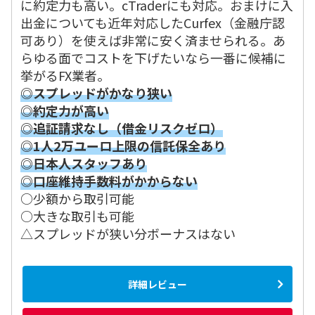
に約定力も高い。cTraderにも対応。おまけに入
出金についても近年対応したCurfex（金融庁認
可あり）を使えば非常に安く済ませられる。あ
らゆる面でコストを下げたいなら一番に候補に
挙がるFX業者。
◎スプレッドがかなり狭い
◎約定力が高い
◎追証請求なし（借金リスクゼロ）
◎1人2万ユーロ上限の信託保全あり
◎日本人スタッフあり
◎口座維持手数料がかからない
○少額から取引可能
○大きな取引も可能
△スプレッドが狭い分ボーナスはない
詳細レビュー