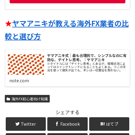
★
ヤマアニキが教える海外FX業者の比
較と選び方
ヤマアニキ式｜最も合理的で、シンプルなのに有
効な、デイトレ思考。｜ヤマアニキ
※タイトルには「デイトレ思考」とあるが、相場状況によ
ってはスイングトレードになることもよくある。 ※この手
法を使って損失が出ても、オレは一切責任を負わない。
「投資は自己責任」であることを自覚してくれよな。 ※こ
のnoteは、FXの経験があるもののトータルで勝てていない
note.com
人を想定して書いている。だが、すべての内容を、FXの…
海外FX初心者向け知識
シェアする
Twitter
Facebook
はてブ