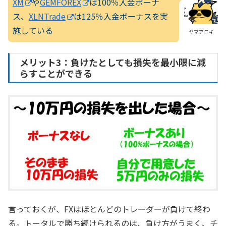
XM
や
GEMFOREX
は100％入金ボーナ
ス、
XLNTrade
は125％入金ボーナスを実
施している
ヤマアニキ
メリット3：負けたとしても損失を最小限に減
らすことができる
言っておくが、FXはほとんどのトレーダーが負けて終わ
る。トータルで勝ち続けられるのは、負け方がうまく、チ