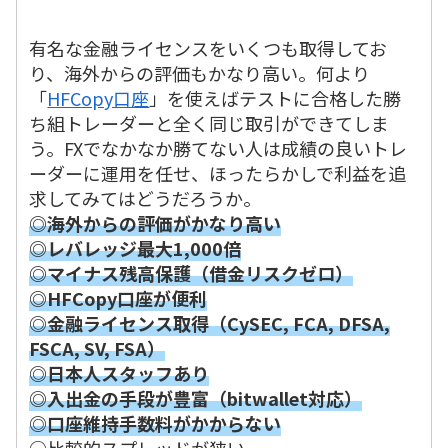
有名な金融ライセンスをいくつも取得してお
り、海外からの評価もかなり高い。何より
「
HFCopy口座
」を使えばテストに合格した勝
ち組トレーダーと全く同じ取引ができてしま
う。FXでなかなか勝てない人は成績の良いトレ
ーダーに運用を任せ、ほったらかしで利益を追
求してみてはどうだろうか。
◎海外からの評価がかなり高い
◎レバレッジ最大1,000倍
◎マイナス残高保護（借金リスクゼロ）
◎HFCopy口座が便利
◎金融ライセンス取得（CySEC, FCA, DFSA,
FSCA, SV, FSA）
◎日本人スタッフあり
◎入出金の手段が豊富（bitwallet対応）
◎口座維持手数料がかからない