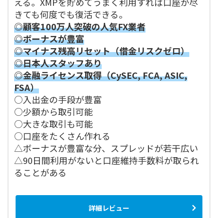
える。XMPを貯めてうまく利用すれば口座が尽
きても何度でも復活できる。
◎顧客100万人突破の人気FX業者
◎ボーナスが豊富
◎マイナス残高リセット（借金リスクゼロ）
◎日本人スタッフあり
◎金融ライセンス取得（CySEC, FCA, ASIC,
FSA）
○入出金の手段が豊富
○少額から取引可能
○大きな取引も可能
○口座をたくさん作れる
△ボーナスが豊富な分、スプレッドが若干広い
△90日間利用がないと口座維持手数料が取られ
ることがある
詳細レビュー