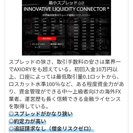
スプレッドの狭さ、取引手数料の安さは業界一
でAXIORYをも超えている。初回入金10万円以
上、口座によっては最低取引量0.1ロットから、
ロスカット水準100％など、ある程度資金力があ
り、資金管理ができる中～上級者向けの海外FX
業者。運営歴も長く信頼できる金融ライセンス
を取得している。
◎スプレッドがかなり狭い
◎約定力が高い
◎追証請求なし（借金リスクゼロ）