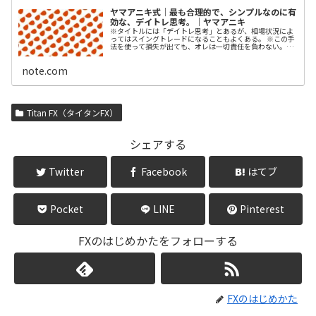
ヤマアニキ式｜最も合理的で、シンプルなのに有
効な、デイトレ思考。｜ヤマアニキ
※タイトルには「デイトレ思考」とあるが、相場状況によ
ってはスイングトレードになることもよくある。 ※この手
法を使って損失が出ても、オレは一切責任を負わない。
「投資は自己責任」であることを自覚してくれよな。 ※こ
のnoteは、FXの経験があるもののトータルで勝てていない
note.com
人を想定して書いている。だが、すべての内容を、FXの…
Titan FX（タイタンFX）
シェアする
Twitter
Facebook
はてブ
Pocket
LINE
Pinterest
FXのはじめかたをフォローする
FXのはじめかた