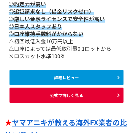
◎約定力が高い
◎追証請求なし（借金リスクゼロ）
◎厳しい金融ライセンスで安全性が高い
◎日本人スタッフあり
◎口座維持手数料がかからない
△初回最低入金10万円以上
△口座によっては最低取引量0.1ロットから
×ロスカット水準100％
詳細レビュー
公式で詳しく見る
★
ヤマアニキが教える海外FX業者の比