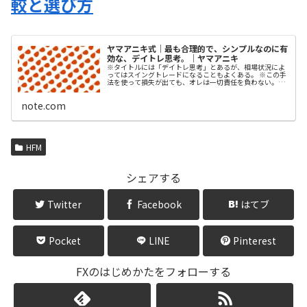
較と選び方
ヤマアニキ式｜最も合理的で、シンプルなのに有
効な、デイトレ思考。｜ヤマアニキ
※タイトルには「デイトレ思考」とあるが、相場状況によ
ってはスイングトレードになることもよくある。 ※この手
法を使って損失が出ても、オレは一切責任を負わない。
「投資は自己責任」であることを自覚してくれよな。 ※こ
のnoteは、FXの経験があるもののトータルで勝てていない
note.com
人を想定して書いている。だが、すべての内容を、FXの…
HFM
シェアする
Twitter
Facebook
はてブ
Pocket
LINE
Pinterest
FXのはじめかたをフォローする