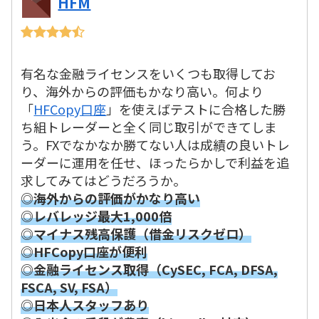
HFM
有名な金融ライセンスをいくつも取得してお
り、海外からの評価もかなり高い。何より
「
HFCopy口座
」を使えばテストに合格した勝
ち組トレーダーと全く同じ取引ができてしま
う。FXでなかなか勝てない人は成績の良いトレ
ーダーに運用を任せ、ほったらかしで利益を追
求してみてはどうだろうか。
◎海外からの評価がかなり高い
◎レバレッジ最大1,000倍
◎マイナス残高保護（借金リスクゼロ）
◎HFCopy口座が便利
◎金融ライセンス取得（CySEC, FCA, DFSA,
FSCA, SV, FSA）
◎日本人スタッフあり