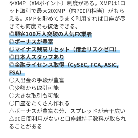
やXMP（XMポイント）制度がある。XMPは1ロ
ット取引で最大20XMP（約700円相当）がもら
える。XMPを貯めてうまく利用すれば口座が尽
きても何度でも復活できる。
◎顧客100万人突破の人気FX業者
◎ボーナスが豊富
◎マイナス残高リセット（借金リスクゼロ）
◎日本人スタッフあり
◎金融ライセンス取得（CySEC, FCA, ASIC,
FSA）
○入出金の手段が豊富
○少額から取引可能
○大きな取引も可能
○口座をたくさん作れる
△ボーナスが豊富な分、スプレッドが若干広い
△90日間利用がないと口座維持手数料が取られ
ることがある