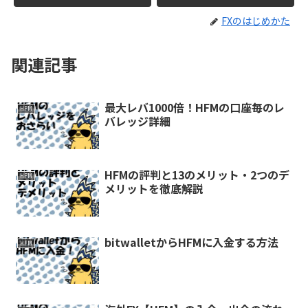
FXのはじめかた
関連記事
最大レバ1000倍！HFMの口座毎のレ
HFM
バレッジ詳細
HFMの評判と13のメリット・2つのデ
HFM
メリットを徹底解説
bitwalletからHFMに入金する方法
HFM