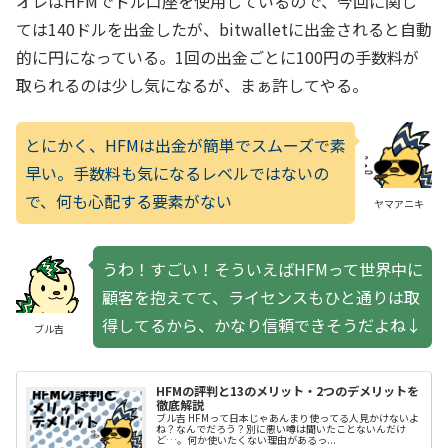
オレはHFMでドル口座を使用しているので、今回に関し
ては140ドルを出金したが、bitwalletに出金されると自動
的に円になっている。1回の出金ごとに100円の手数料が
取られるのは少し気になるが、まぁ許してやる。
とにかく、HFMは出金が簡単でスムーズで素
早い。手数料も気になるレベルではないの
で、何も心配する要素がない
ヤマアニキ
うわ！すごい！そういえばHFMって世界中に
顧客を抱えてて、ライセンスもひと通りは取
得してるから、かなり信頼できそうだよね↓
ブル吉
HFMの評判と13のメリット・2つのデメリットを
徹底解説
ブル吉 HFMって日本じゃあんまり使ってる人見かけないよ
ね？なんでだろう？別に悪い噂は聞いたことないんだけ
ど…。何か使いたくない理由があるっ...